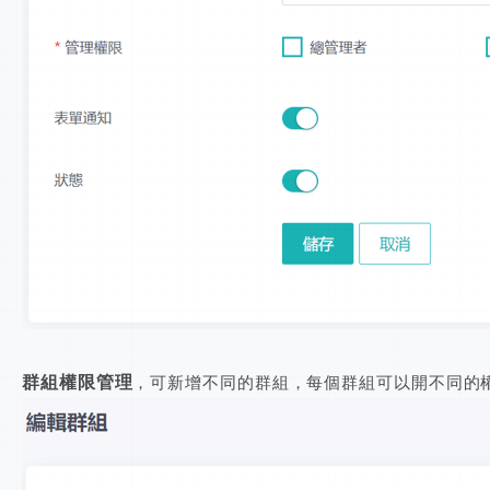
群組權限管理
，可新增不同的群組，每個群組可以開不同的