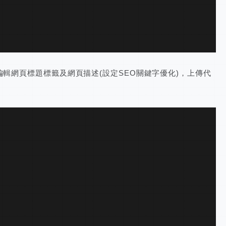
輯網頁標題標籤及網頁描述(設定SEO關鍵字優化)，上傳代