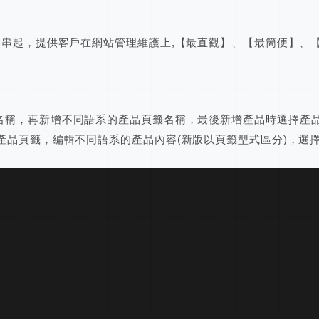
鬆串起，提供客戶在網站管理維護上,【最直觀】、【最簡便】、
別名稱，再新增不同語系的產品頁籤名稱，最後新增產品時選擇產
產品頁籤，編輯不同語系的產品內容(新版以頁籤型式區分)，選