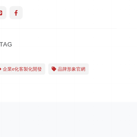
TAG
企業e化客製化開發
品牌形象官網