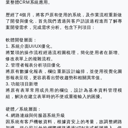
業整體CRM系統應用。
歷經了4個月，將客戶原有使用的系統，及作業流程重新做
了開發與優化．首先我們透過與客戶訪談過程進而了解專
案開發需求，完成需求分析。包含下列項目：
軟體開發層面：
1. 系統介面UI/UX優化。
將繁瑣的操作流程經過流程圖梳理，簡化使用者在新增、
修改表單上的複雜流程。
2. 管理者報表分析項目優化
將原有數據化報表，欄位重新設計編排，並使用視覺化圖
形報表呈現，更容易看出營收趨勢和相關異常值。
3. 功能項目新增
將原有表單常用或共用的欄位，設計為基本資料管理模
組，解決在建立表單時的不便或重複輸入的困擾。
硬體／系統層面：
4. 網路連線與伺服器系統升級
因系統有客戶機敏資料，根據資安上的考量，故調整網路
架構，從公司以外的網際網路透過VPN方式帳號撥入，使