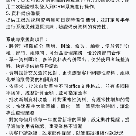
用二次驗證機制登入到CRM系統進行操作。
5. 資料備份備援
提供主機系統與資料庫每日定時備份機制，並訂定每半年
進行系統災難還原演練，驗證備份資料的有效性。
系統專案規劃項目：
‧ 將管理權限細分 新增、刪除、修改、編輯，便於管理分
權，部門、組織間，可分區管理業務，優於跨部門合作
‧ 單一資料匯出、多筆資料表合併匯出，便於使用者統整資
料、快速提供給客戶請款
‧ 資料設計交叉查詢比對，更快瀏覽客戶關聯性資料，組織
化並追蹤需要的相關資料
‧ 依需求，批次自動產生不同office文件格式、並有多國匯
率換算、統整計算金額，並可指定匯率
‧ 批次新增資料功能，針對重複性資料、有經常性增加的需
求，快速產生大量單據，簡化一筆一筆新增的時間，讓您
專注處理業務
‧ 對於每個月或每一年度需新增的單據，設定郵件提醒，提
早通知使用者確認、重要業務不遺漏
‧ 與客戶請款後，設定郵件提醒，以便追蹤後續付款狀況