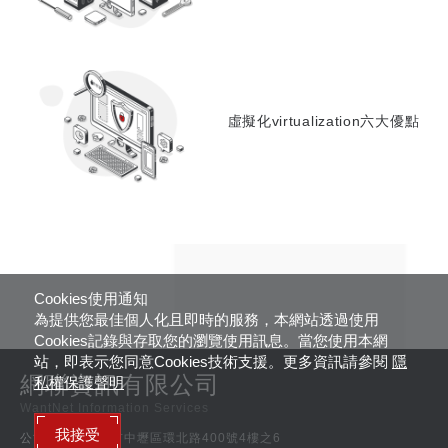
虛擬化virtualization六大優點
Cookies使用通知
為提供您最佳個人化且即時的服務，本網站透過使用
Cookies記錄與存取您的瀏覽使用訊息。當您使用本網
站，即表示您同意Cookies技術支援。更多資訊請參閱
隱
網聯資訊有限公司
私權保護聲明
WantNet Information Services
我接受
公司地址 /
桃園市中壢區環北路400號4樓之6