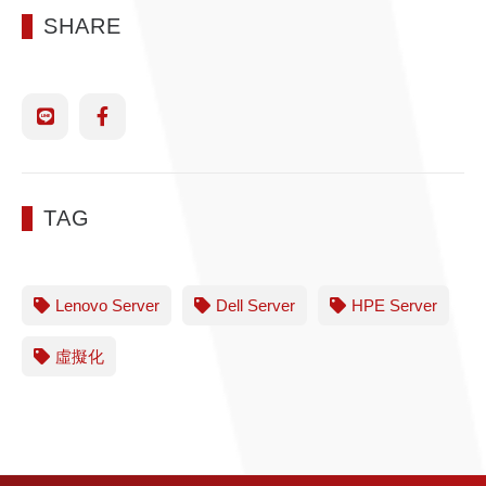
SHARE
TAG
Lenovo Server
Dell Server
HPE Server
虛擬化